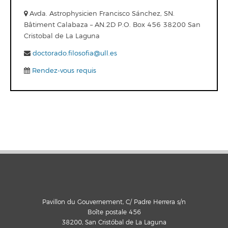
Avda. Astrophysicien Francisco Sánchez, SN.
Bâtiment Calabaza – AN.2D P.O. Box 456 38200 San
Cristobal de La Laguna
doctorado.filosofia@ull.es
Rendez-vous requis
Pavillon du Gouvernement, C/ Padre Herrera s/n
Boîte postale 456
38200, San Cristóbal de La Laguna