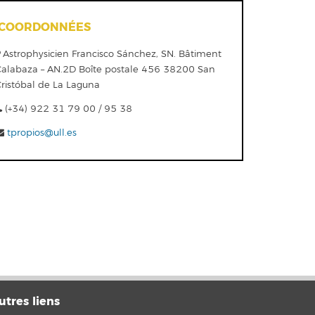
COORDONNÉES
Astrophysicien Francisco Sánchez, SN. Bâtiment
Calabaza – AN.2D Boîte postale 456 38200 San
Cristóbal de La Laguna
(+34) 922 31 79 00 / 95 38
tpropios@ull.es
utres liens