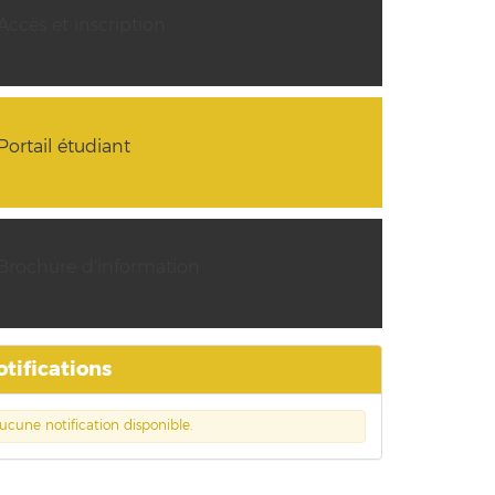
Accès et inscription
Portail étudiant
Brochure d'information
otifications
ucune notification disponible.