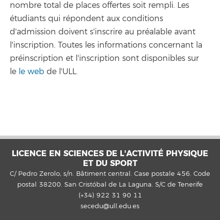
nombre total de places offertes soit rempli. Les
étudiants qui répondent aux conditions
d'admission doivent s'inscrire au préalable avant
l'inscription. Toutes les informations concernant la
préinscription et l'inscription sont disponibles sur
le
le web
de l'ULL.
LICENCE EN SCIENCES DE L'ACTIVITÉ PHYSIQUE
ET DU SPORT
C/ Pedro Zerolo, s/n. Bâtiment central. Case postale 456. Code
postal 38200. San Cristóbal de La Laguna. S/C de Tenerife
(+34) 922 31 90 11
secedu@ull.edu.es