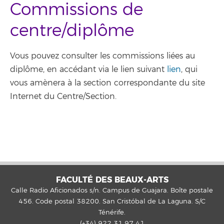
Commissions de
centre/diplôme
Vous pouvez consulter les commissions liées au
diplôme, en accédant via le lien suivant
lien
, qui
vous amènera à la section correspondante du site
Internet du Centre/Section.
FACULTÉ DES BEAUX-ARTS
Calle Radio Aficionados s/n. Campus de Guajara. Boîte postale
456. Code postal 38200. San Cristóbal de La Laguna. S/C
Ténérife.
(+34) 922 31 97 41