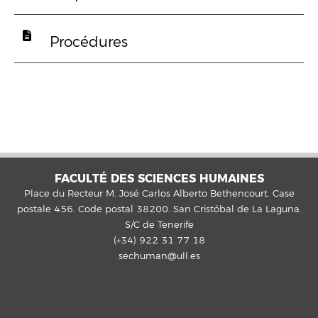
Procédures
FACULTÉ DES SCIENCES HUMAINES
Place du Recteur M. José Carlos Alberto Bethencourt. Case
postale 456. Code postal 38200. San Cristóbal de La Laguna.
S/C de Tenerife
(+34) 922 31 77 18
sechuman@ull.es