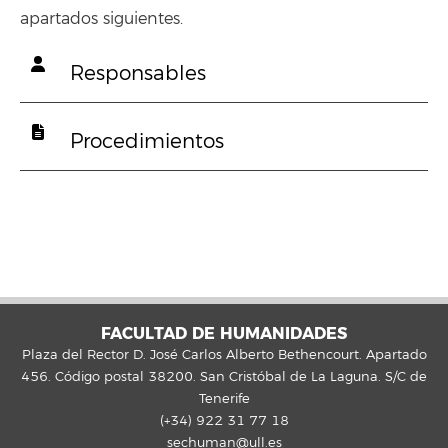
apartados siguientes.
Responsables
Procedimientos
FACULTAD DE HUMANIDADES
Plaza del Rector D. José Carlos Alberto Bethencourt. Apartado
456. Código postal 38200. San Cristóbal de La Laguna. S/C de
Tenerife
(+34) 922 31 77 18
sechuman@ull.es