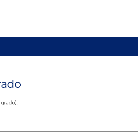
rado
 grado).