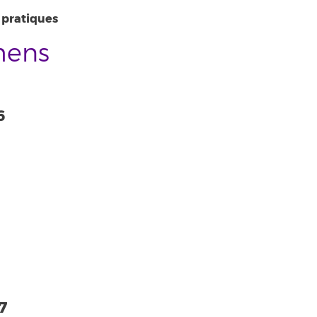
 pratiques
mens
6
7