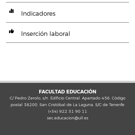
Indicadores
Inserción laboral
FACULTAD EDUCACIÓN
C/ Pedro Zerolo, s/n. Edificio Central. Apartado 456. Código
postal 38200. San Cristóbal de La Laguna. S/C de Tenerife
(+34) 922 31 90 11
sec.educacion@ull.es