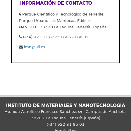
INFORMACIÓN DE CONTACTO
Parque Científico y Tecnológico de Tenerife,
Parque Urbano Las Mantecas, Edificio
NANOTEC, 38320 La Laguna, Tenerife, España.
(+34) 922 31 8275 / 8032 / 8616
imn@ull.es
INSTITUTO DE MATERIALES Y NANOTECNOLOGÍA
Avenida Astrofísico Francisco Sánchez, s/n. Campus de Anchieta,
38206. La Laguna. Tenerife (España)
(+34) 922 31 85 01