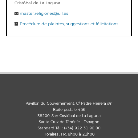
Cristóbal de La Laguna.
master.religiones@ull.es
Procédure de plaintes, suggestions et félicitations
Pavillon du Gouvernement, C/ Padre Herrera s/n
Boîte postale 456
38200, San Cristóbal de La Laguna
Santa Cruz de Ténérife - Espagne
Standard Tél. : (+34) 922 31 90 00
Horaires : FR, 8h00 à 21h00