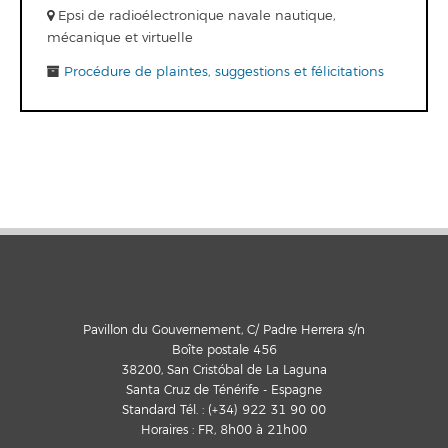
Epsi de radioélectronique navale nautique,
mécanique et virtuelle
Procédure de plaintes, suggestions et félicitations
Pavillon du Gouvernement, C/ Padre Herrera s/n
Boîte postale 456
38200, San Cristóbal de La Laguna
Santa Cruz de Ténérife - Espagne
Standard Tél. : (+34) 922 31 90 00
Horaires : FR, 8h00 à 21h00