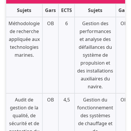
Sujets
Gars
ECTS
Sujets
Gars
Méthodologie
OB
6
Gestion des
OB
de recherche
performances
appliquée aux
et analyse des
technologies
défaillances du
marines.
système de
propulsion et
des installations
auxiliaires du
navire.
Audit de
OB
4,5
Gestion du
OB
gestion de la
fonctionnement
qualité, de
des systèmes
sécurité et de
de chauffage et