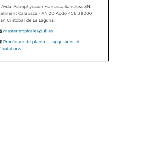
Avda. Astrophysicien Francisco Sánchez, SN.
Bâtiment Calabaza – AN.2D Apdo 456 38200
San Cristóbal de La Laguna.
master.tropicales@ull.es
Procédure de plaintes, suggestions et
élicitations