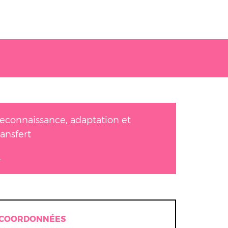
econnaissance, adaptation et
ransfert
COORDONNÉES