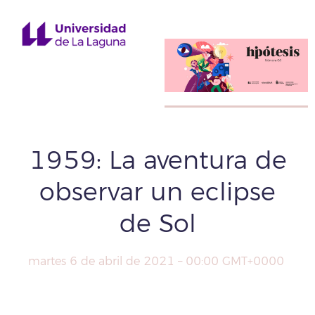
1959: La aventura de
observar un eclipse
de Sol
martes 6 de abril de 2021 – 00:00 GMT+0000
Compartir
Facebook
X
WhatsApp
Copy