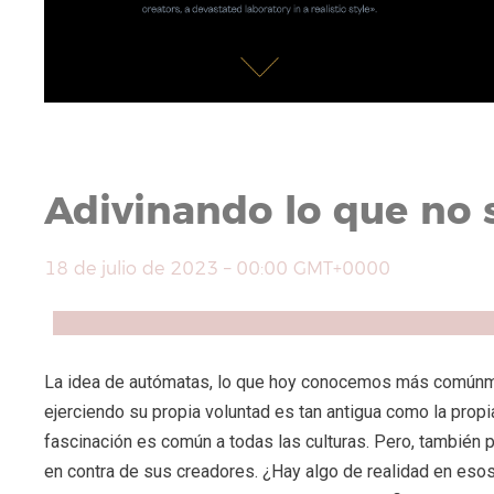
Adivinando lo que no s
Compartir
18 de julio de 2023 – 00:00 GMT+0000
Facebook
X
WhatsApp
Copy
Link
La idea de autómatas, lo que hoy conocemos más comúnm
ejerciendo su propia voluntad es tan antigua como la propi
fascinación es común a todas las culturas. Pero, también
en contra de sus creadores. ¿Hay algo de realidad en es