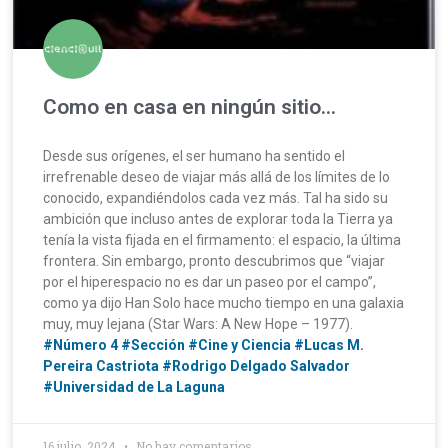
Como en casa en ningún sitio…
Desde sus orígenes, el ser humano ha sentido el
irrefrenable deseo de viajar más allá de los límites de lo
conocido, expandiéndolos cada vez más. Tal ha sido su
ambición que incluso antes de explorar toda la Tierra ya
tenía la vista fijada en el firmamento: el espacio, la última
frontera. Sin embargo, pronto descubrimos que “viajar
por el hiperespacio no es dar un paseo por el campo”,
como ya dijo Han Solo hace mucho tiempo en una galaxia
muy, muy lejana (Star Wars: A New Hope – 1977).
#Número 4
#Sección
#Cine y Ciencia
#Lucas M.
Pereira Castriota
#Rodrigo Delgado Salvador
#Universidad de La Laguna
16 julio, 2024
No hay comentarios