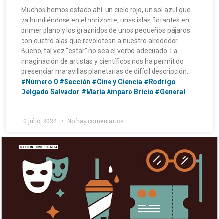
Muchos hemos estado ahí: un cielo rojo, un sol azul que
va hundiéndose en el horizonte, unas islas flotantes en
primer plano y los graznidos de unos pequeños pájaros
con cuatro alas que revolotean a nuestro alrededor.
Bueno, tal vez “estar” no sea el verbo adecuado. La
imaginación de artistas y científicos nos ha permitido
presenciar maravillas planetarias de difícil descripción.
#Número 0
#Sección
#Cine y Ciencia
#Rodrigo
Delgado Salvador
#María Amparo Bricio
#General
10 julio, 2024
No hay comentarios