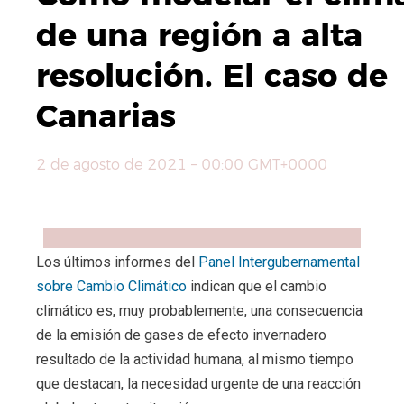
de una región a alta
resolución. El caso de
Canarias
2 de agosto de 2021 – 00:00 GMT+0000
Compartir
Facebook
X
WhatsApp
Copy
Lin
Los últimos informes del
Panel Intergubernamental
sobre Cambio Climático
indican que el cambio
climático es, muy probablemente, una consecuencia
de la emisión de gases de efecto invernadero
resultado de la actividad humana, al mismo tiempo
que destacan, la necesidad urgente de una reacción