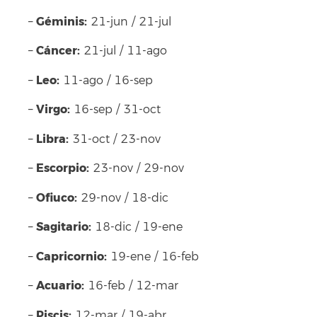
Géminis:
–
21-jun / 21-jul
Cáncer:
–
21-jul / 11-ago
Leo:
–
11-ago / 16-sep
Virgo:
–
16-sep / 31-oct
Libra:
–
31-oct / 23-nov
Escorpio:
–
23-nov / 29-nov
Ofiuco:
–
29-nov / 18-dic
Sagitario:
–
18-dic / 19-ene
Capricornio:
–
19-ene / 16-feb
Acuario:
–
16-feb / 12-mar
Piscis:
–
12-mar / 19-abr