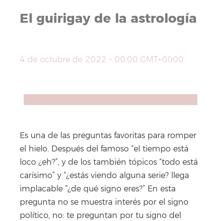
El guirigay de la astrología
4 de octubre de 2022 – 00:00 GMT+0000
Compartir
Facebook
X
WhatsApp
Copy
Link
Es una de las preguntas favoritas para romper
el hielo. Después del famoso “el tiempo está
loco ¿eh?”, y de los también tópicos “todo está
carísimo” y “¿estás viendo alguna serie? llega
implacable “¿de qué signo eres?” En esta
pregunta no se muestra interés por el signo
político, no: te preguntan por tu signo del