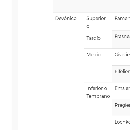
Devónic
o
Superior
Famen
o
Frasne
Tardío
Medio
Giveti
Eifelie
Inferior o
Emsie
Temprano
Pragie
Lochko