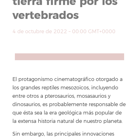
tierra firme por los
vertebrados
4 de octubre de 2022 – 00:00 GMT+0000
Compartir
Facebook
X
WhatsApp
Copy
Link
El protagonismo cinematográfico otorgado a
los grandes reptiles mesozoicos, incluyendo
entre otros a pterosaurios, mosasaurios y
dinosaurios, es probablemente responsable de
que ésta sea la era geológica más popular de
la extensa historia natural de nuestro planeta.
Sin embargo, las principales innovaciones