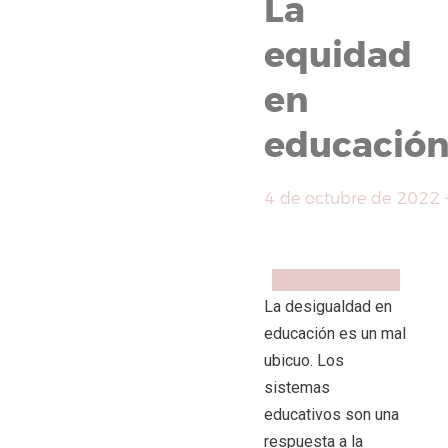
La
equidad
en
educació
4 de octubre de 2022
Compartir
Facebook
X
WhatsApp
Copy
Link
La desigualdad en
educación es un mal
ubicuo. Los
sistemas
educativos son una
respuesta a la