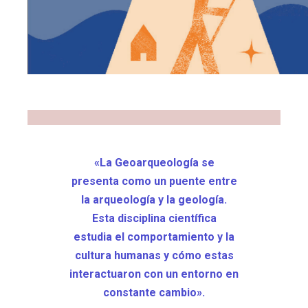
C
Facebook
X
WhatsApp
Copy
Lin
«La Geoarqueología se
presenta como un puente entre
la arqueología y la geología.
Esta disciplina científica
estudia el comportamiento y la
cultura humanas y cómo estas
interactuaron con un entorno en
constante cambio».