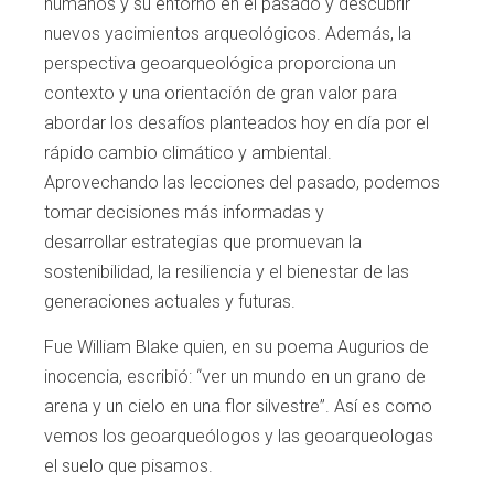
humanos y su
entorno en el pasado y descubrir
nuevos yaci
mientos arqueológicos. Además, la
perspecti
va geoarqueológica proporciona un
contexto y
una orientación de gran valor para
abordar los
desafíos planteados hoy en día por el
rápido
cambio climático y ambiental.
Aprovechan
do las lecciones del pasado, podemos
tomar
decisiones más informadas y
desarrollar
estrategias que promuevan la
sostenibilidad,
la resiliencia y el bienestar de las
generacio
nes actuales y futuras.
Fue William Blake quien, en su poema Augurios de
inocencia, escribió: “ver un mundo en
un grano de
arena y un cielo en una flor silves
tre”. Así es como
vemos los geoarqueólogos y
las geoarqueologas
el suelo que pisamos.