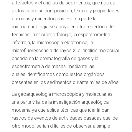
artefactos y el análisis de
sedimentos, que nos da
pistas sobre su com
posición, textura y propiedades
químicas y
mineralógicas. Por su parte la
microarqueolo
gía se apoya en otro repertorio de
técnicas: la
micromorfología, la espectrometría
infrarroja,
la microscopía electrónica, la
microfluores
cencia de rayos X, el análisis molecular
basa
do en la cromatografía de gases y la
espec
trometría de masas, mediante las
cuales
identificamos compuestos orgánicos
presen
tes en los sedimentos durante miles de años.
La geoarqueología microscópica y molecular
es
una parte vital de la investigación arqueo
lógica
moderna ya que aplica técnicas que
identifican
rastros de eventos de actividades
pasadas que, de
otro modo, serían difíciles de
observar a simple