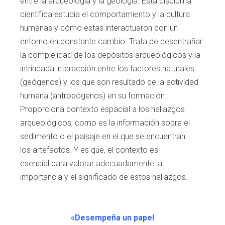
entre la arqueología y la geología. Esta disciplina
científica estudia el comportamiento
y la cultura
humanas y cómo estas interactua
ron con un
entorno en constante cambio. Trata
de desentrañar
la complejidad de los depósi
tos arqueológicos y la
intrincada interacción
entre los factores naturales
(geógenos) y los
que son resultado de la actividad
humana
(antropógenos) en su formación.
Proporciona
contexto espacial a los hallazgos
arqueoló
gicos, como es la información sobre el
sedi
mento o el paisaje en el que se encuentran
los
artefactos. Y es que, el contexto es
esencial
para valorar adecuadamente la
importancia y
el significado de estos hallazgos.
«Desempeña un papel