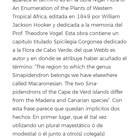
aparece el término es en la obra Niger Flora or
An Enumeration of the Plants of Western
Tropical Africa, editada en 1849 por William
Jackson Hooker y dedicada a la memoria del
Prof. Theodore Vogel. Esta obra contiene un
capítulo titulado Spicilegia Gorgonea dedicado
a la Flora de Cabo Verde, del que Webb es
autor y en donde se atribuye haber acuñado el
término: “The region to which the genus
Sinapidendron belongs we have elsewhere
called Macaronesian. The two Sina-
pidendrons of the Cape de Verd islands differ
from the Madeira and Canarian species”. Con
esta frase parece que quedan implícitos dos
hechos. En primer lugar, que él (tal vez
utilizando un plural mayestático o de
modestia) o él junto a otro(s) colega(s)