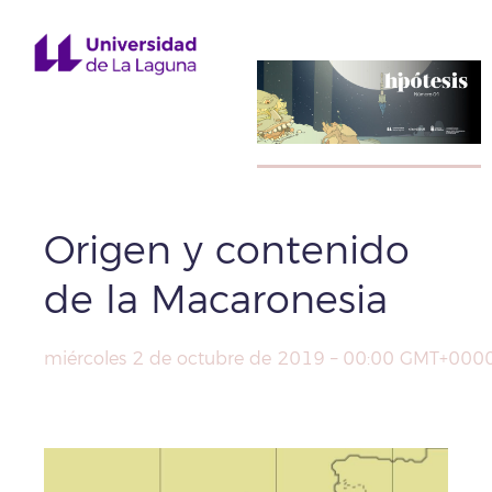
Origen y contenido
de la Macaronesia
miércoles 2 de octubre de 2019 – 00:00 GMT+000
Compartir
Facebook
X
WhatsApp
Copy
Link