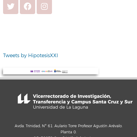
Tweets by HipotesisXXI
Avda. Trinidad, Nº 61. Aulario Torre Profesor Agustín Arévalo.
Planta 0.