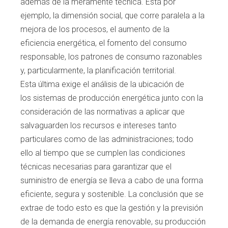
además
de la meramente técnica. Está por
ejemplo, la
dimensión social, que corre paralela a la
mejo
ra de los procesos, el aumento de la
eficiencia
energética, el fomento del consumo
respon
sable, los patrones de consumo razonables
y,
particularmente, la planificación territorial.
Esta
última exige el análisis de la ubicación de
los
sistemas de producción energética junto con
la
consideración de las normativas a aplicar
que
salvaguarden los recursos e intereses tan
to
particulares como de las administraciones;
todo
ello al tiempo que se cumplen las condi
ciones
técnicas necesarias para garantizar que
el
suministro de energía se lleva a cabo de una
forma
eficiente, segura y sostenible. La con
clusión que se
extrae de todo esto es que la
gestión y la previsión
de la demanda de energía
renovable, su producción