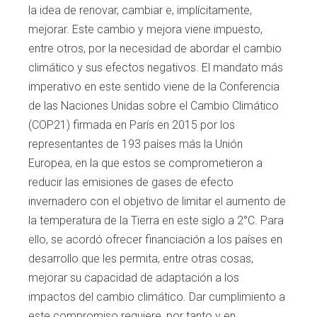
la idea de renovar, cam
biar e, implícitamente,
mejorar. Este cambio
y mejora viene impuesto,
entre otros, por la
necesidad de abordar el cambio
climático y
sus efectos negativos. El mandato más
impe
rativo en este sentido viene de la Conferen
cia
de las Naciones Unidas sobre el Cambio
Climático
(COP21) firmada en París en 2015
por los
representantes de 193 países más la
Unión
Europea, en la que estos se compro
metieron a
reducir las emisiones de gases de
efecto
invernadero con el objetivo de limitar
el aumento de
la temperatura de la Tierra en
este siglo a 2°C. Para
ello, se acordó ofrecer
financiación a los países en
desarrollo que
les permita, entre otras cosas,
mejorar su
capacidad de adaptación a los
impactos del
cambio climático. Dar cumplimiento a
este
compromiso requiere, por tanto y en