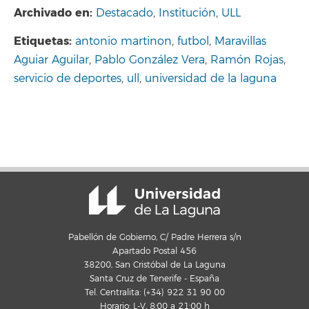
Archivado en:
Destacado
,
Institución
,
ULL
Etiquetas:
antonio martinon
,
futbol
,
Maravillas
Aguiar Aguilar
,
Pablo González Vera
,
Ramón Rojas
,
servicio de deportes
,
ull
,
universidad de la laguna
Pabellón de Gobierno, C/ Padre Herrera s/n
Apartado Postal 456
38200, San Cristóbal de La Laguna
Santa Cruz de Tenerife - España
Tel. Centralita: (+34) 922 31 90 00
Horario: L-V, 8:00 a 21:00 h