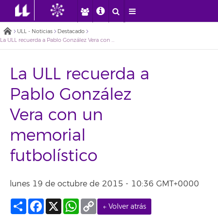
ULL - Noticias
Destacado
La ULL recuerda a Pablo González Vera con un memorial futbolístico
La ULL recuerda a
Pablo González
Vera con un
memorial
futbolístico
lunes 19 de octubre de 2015 - 10:36 GMT+0000
Compartir
Facebook
X
WhatsApp
Copy
← Volver atrás
Link