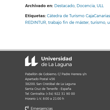
Archivado en:
Destacado
,
Docencia
,
ULL
Etiquetas:
Cátedra de Turismo CajaCanarias 
REDINTUR
,
trabajo fin de máster
,
turismo
,
u
Pabellón de Gobierno, C/ Padre Herrera s/n
Apartado Postal 456
38200, San Cristóbal de La Laguna
Santa Cruz de Tenerife - España
Tel. Centralita: (+34) 922 31 90 00
Horario: L-V, 8:00 a 21:00 h
Emergencias