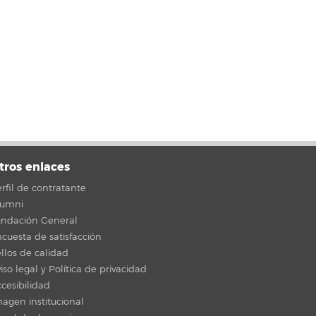
tros enlaces
rfil de contratante
lumni
undación General
cuesta de satisfacción
llos de calidad
iso legal y Política de privacidad
cesibilidad
agen institucional