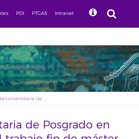
ntes
PDI
PTGAS
Intranet
La Red Interuniversitaria de Posgrado en Turismo distingue el trabajo fin de máster de un alumno de la ULL
itaria de Posgrado en