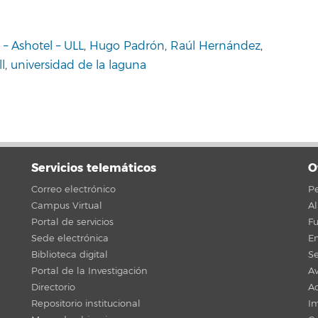
– Ashotel – ULL
,
Hugo Padrón
,
Raúl Hernández
,
ll
,
universidad de la laguna
Servicios telemáticos
O
Correo electrónico
Pe
Campus Virtual
A
Portal de servicios
F
Sede electrónica
En
Biblioteca digital
Se
Portal de la Investigación
Av
Directorio
Ac
Repositorio institucional
Im