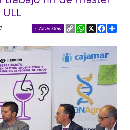
l trabajo fin de máster
 ULL
Copy
WhatsApp
X
Facebook
Compa
7
← Volver atrás
Link