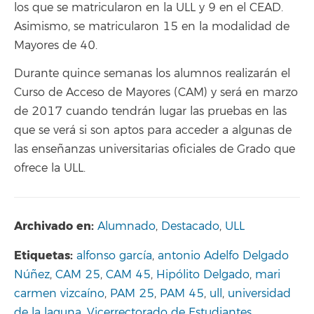
los que se matricularon en la ULL y 9 en el CEAD.
Asimismo, se matricularon 15 en la modalidad de
Mayores de 40.
Durante quince semanas los alumnos realizarán el
Curso de Acceso de Mayores (CAM) y será en marzo
de 2017 cuando tendrán lugar las pruebas en las
que se verá si son aptos para acceder a algunas de
las enseñanzas universitarias oficiales de Grado que
ofrece la ULL.
Archivado en:
Alumnado
,
Destacado
,
ULL
Etiquetas:
alfonso garcía
,
antonio Adelfo Delgado
Núñez
,
CAM 25
,
CAM 45
,
Hipólito Delgado
,
mari
carmen vizcaíno
,
PAM 25
,
PAM 45
,
ull
,
universidad
de la laguna
,
Vicerrectorado de Estudiantes