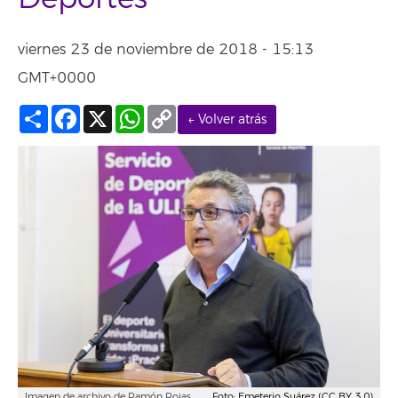
viernes 23 de noviembre de 2018 - 15:13
GMT+0000
Compartir
Facebook
X
WhatsApp
Copy
← Volver atrás
Link
Imagen de archivo de Ramón Rojas.
Foto: Emeterio Suárez (CC BY 3.0)