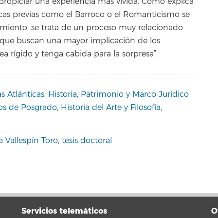
ra propiciar una experiencia más vivida. Como explica
ocas previas como el Barroco o el Romanticismo se
amiento, se trata de un proceso muy relacionado
, que buscan una mayor implicación de los
 rígido y tenga cabida para la sorpresa”.
s Atlánticas: Historia, Patrimonio y Marco Jurídico
ios de Posgrado
,
Historia del Arte y Filosofía
,
a Vallespín Toro
,
tesis doctoral
Servicios telemáticos
O