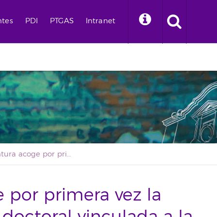
ntes
PDI
PTGAS
Intranet
Fuerteventura acoge por primera vez la lectura de una tesis doctoral vinculada a la Universidad de La Laguna
 por primera vez la