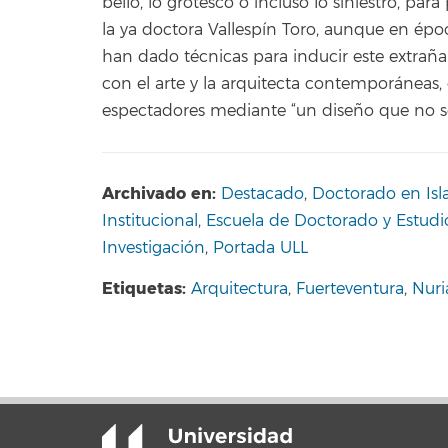
bello, lo grotesco o incluso lo siniestro, pa
la ya doctora Vallespín Toro, aunque en ép
han dado técnicas para inducir este extrañ
con el arte y la arquitecta contemporáneas
espectadores mediante “un diseño que no sea
Archivado en:
Destacado
,
Doctorado en Isla
Institucional
,
Escuela de Doctorado y Estud
Investigación
,
Portada ULL
Etiquetas:
Arquitectura
,
Fuerteventura
,
Nuri