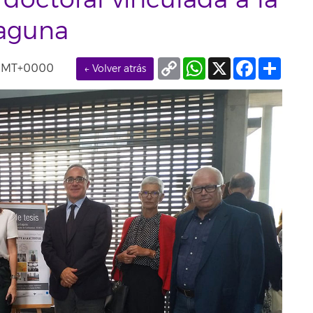
 doctoral vinculada a la
Laguna
Copy
WhatsApp
X
Facebook
Compa
 GMT+0000
← Volver atrás
Link