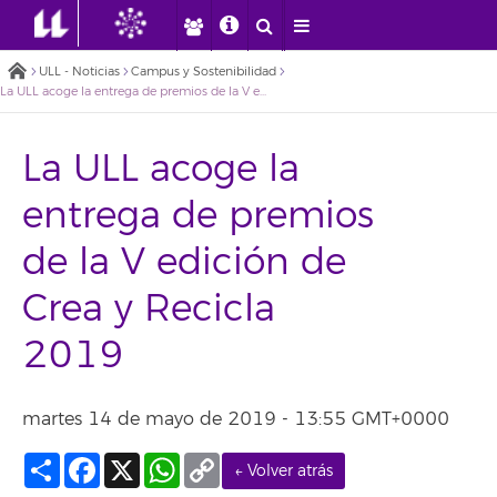
ULL - Noticias
Campus y Sostenibilidad
La ULL acoge la entrega de premios de la V edición de Crea y Recicla 2019
La ULL acoge la
entrega de premios
de la V edición de
Crea y Recicla
2019
martes 14 de mayo de 2019 - 13:55 GMT+0000
Compartir
Facebook
X
WhatsApp
Copy
← Volver atrás
Link