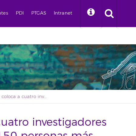
ntes
PDI
PTGAS
Intranet
Sergestur coloca a cuatro investigadores de la ULL entre las 150 personas más influyentes del turismo nacional
cuatro investigadores