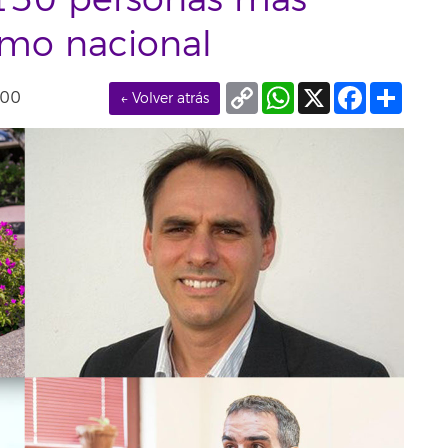
 150 personas más
ismo nacional
Copy
WhatsApp
X
Facebook
Compa
000
← Volver atrás
Link