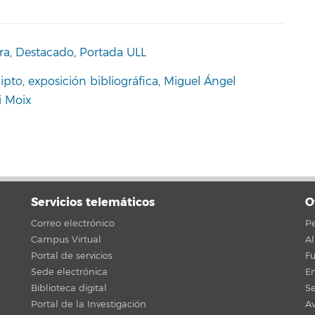
ra
,
Destacado
,
Portada ULL
ipto
,
exposición bibliográfica
,
Miguel Ángel
i Moix
Servicios telemáticos
O
Correo electrónico
Pe
Campus Virtual
A
Portal de servicios
F
Sede electrónica
En
Biblioteca digital
Se
Portal de la Investigación
Av