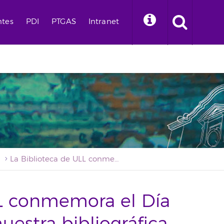
ntes
PDI
PTGAS
Intranet
La Biblioteca de ULL conmemora el Día del Libro con una muestra bibliográfica sobre Egipto
LL conmemora el Día