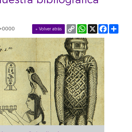
uestra bibliográfica
Copy
WhatsApp
X
Facebook
Compa
T+0000
← Volver atrás
Link