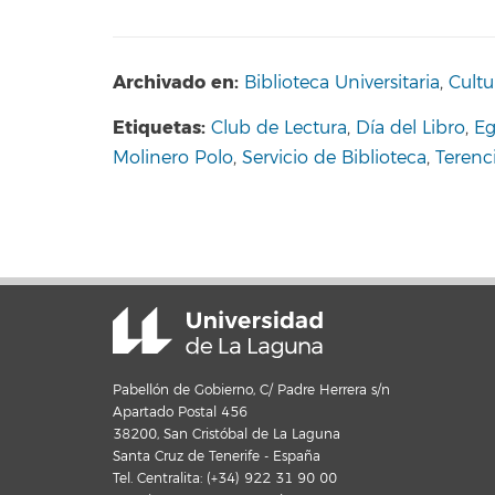
Archivado en:
Biblioteca Universitaria
,
Cultu
Etiquetas:
Club de Lectura
,
Día del Libro
,
Eg
Molinero Polo
,
Servicio de Biblioteca
,
Terenc
Pabellón de Gobierno, C/ Padre Herrera s/n
Apartado Postal 456
38200, San Cristóbal de La Laguna
Santa Cruz de Tenerife - España
Tel. Centralita: (+34) 922 31 90 00