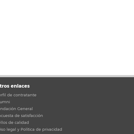
tros enlaces
rfil de contratante
lumni
undación General
cuesta de satisfacción
llos de calidad
iso legal y Política de privacidad