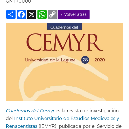
GMT+0000
Compartir
Facebook
X
WhatsApp
Copy
← Volver atrás
Link
Cuadernos del Cemyr
es la revista de investigación
del
Instituto Universitario de Estudios Medievales y
Renacentistas
(IEMYR), publicada por el Servicio de