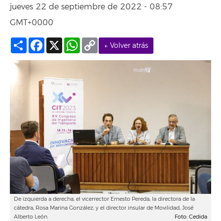
jueves 22 de septiembre de 2022 - 08:57
GMT+0000
Compartir
Facebook
X
WhatsApp
Copy
← Volver atrás
Link
De izquierda a derecha, el vicerrector Ernesto Pereda, la directora de la
cátedra, Rosa Marina González; y el director insular de Movilidad, José
Alberto León.
Foto: Cedida