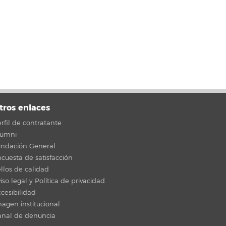
tros enlaces
rfil de contratante
lumni
undación General
cuesta de satisfacción
llos de calidad
iso legal y Política de privacidad
cesibilidad
agen institucional
anal de denuncia