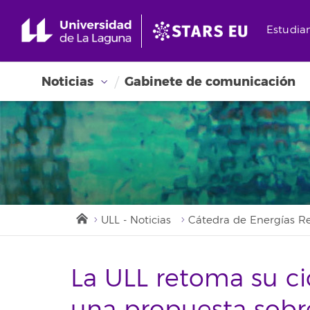
Estudia
Noticias
Gabinete de comunicación
ULL - Noticias
Cátedra de Energías R
La ULL retoma su c