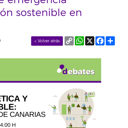
re emergencia
ión sostenible en
Copy
WhatsApp
X
Facebook
Compa
9
← Volver atrás
Link