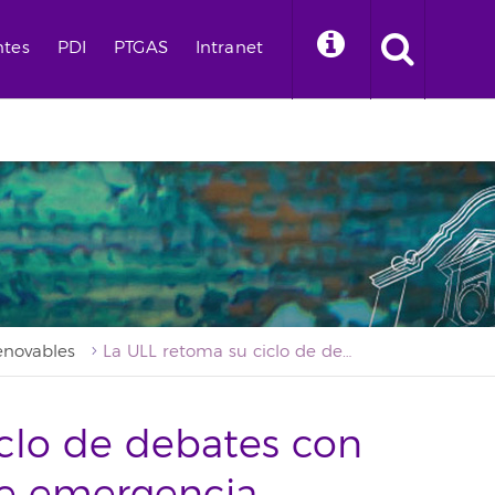
ntes
PDI
PTGAS
Intranet
enovables
La ULL retoma su ciclo de debates con una propuesta sobre emergencia energética y transición sostenible en Canarias
iclo de debates con