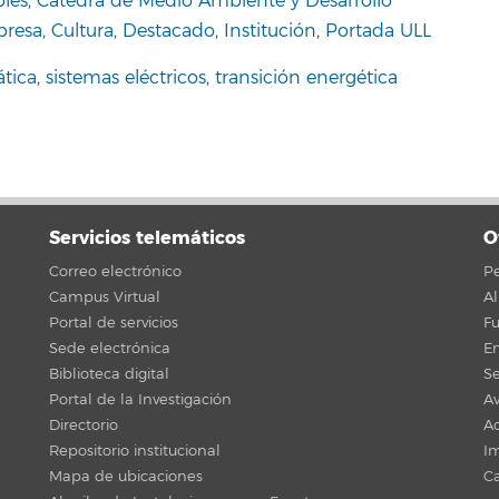
les
,
Catedra de Medio Ambiente y Desarrollo
presa
,
Cultura
,
Destacado
,
Institución
,
Portada ULL
tica
,
sistemas eléctricos
,
transición energética
Servicios telemáticos
O
Correo electrónico
Pe
Campus Virtual
A
Portal de servicios
F
Sede electrónica
En
Biblioteca digital
Se
Portal de la Investigación
Av
Directorio
Ac
Repositorio institucional
Im
Mapa de ubicaciones
C