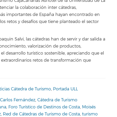
urismo CajaCanarias Ashotel de la Universidad de La
tenciar la colaboración inter cátedras,
 más importantes de España hayan encontrado en
los retos y desafíos que tiene planteado el sector
aquin Salvi, las cátedras han de servir y dar salida a
conocimiento, valorización de productos,
l desarrollo turístico sostenible, apreciando que el
 extraordinarios retos de transformación que
icias Cátedra de Turismo
,
Portada ULL
Carlos Fernández
,
Cátedra de Turismo
una
,
Foro Turístico de Destinos de Costa
,
Moisés
z
,
Red de Cátedras de Turismo de Costa
,
turismo