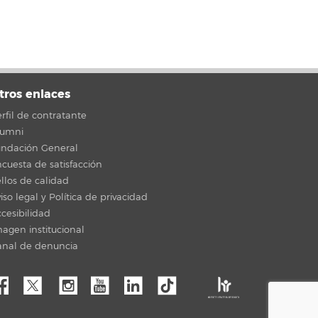
tros enlaces
rfil de contratante
lumni
undación General
cuesta de satisfacción
llos de calidad
iso legal y Política de privacidad
cesibilidad
agen institucional
anal de denuncia