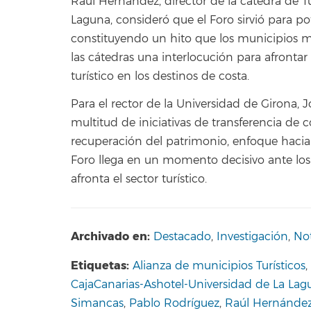
Raúl Hernández, director de la cátedra de T
Laguna, consideró que el Foro sirvió para po
constituyendo un hito que los municipios
las cátedras una interlocución para afrontar 
turístico en los destinos de costa.
Para el rector de la Universidad de Girona, Jo
multitud de iniciativas de transferencia de 
recuperación del patrimonio, enfoque hacia e
Foro llega en un momento decisivo ante los
afronta el sector turístico.
Archivado en:
Destacado
,
Investigación
,
Not
Etiquetas:
Alianza de municipios Turísticos
,
CajaCanarias-Ashotel-Universidad de La Lag
Simancas
,
Pablo Rodríguez
,
Raúl Hernánde