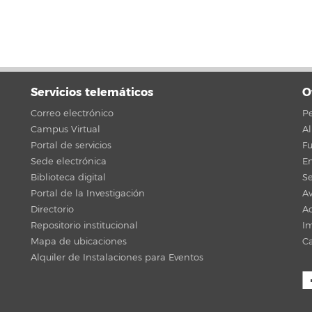
Servicios telemáticos
O
Correo electrónico
Pe
Campus Virtual
A
Portal de servicios
F
Sede electrónica
En
Biblioteca digital
Se
Portal de la Investigación
Av
Directorio
Ac
Repositorio institucional
Im
Mapa de ubicaciones
C
Alquiler de Instalaciones para Eventos