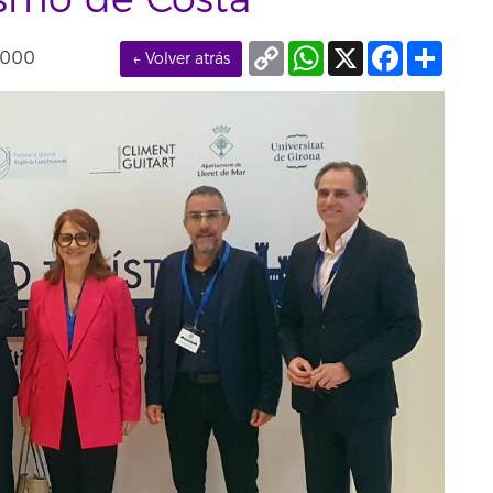
ismo de Costa
Copy
WhatsApp
X
Facebook
Compa
0000
← Volver atrás
Link