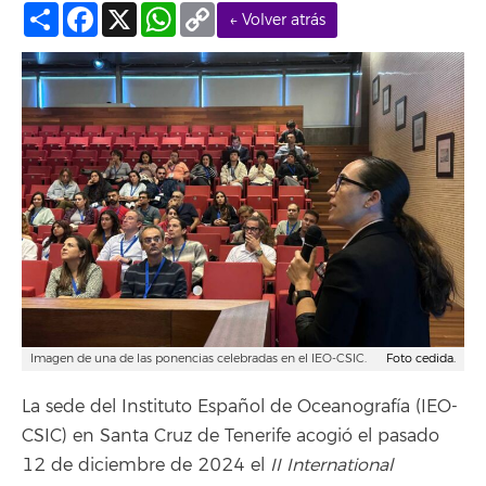
Compartir
Facebook
X
WhatsApp
Copy
← Volver atrás
Link
Imagen de una de las ponencias celebradas en el IEO-CSIC.
Foto cedida.
La sede del Instituto Español de Oceanografía (IEO-
CSIC) en Santa Cruz de Tenerife acogió el pasado
12 de diciembre de 2024 el
II International