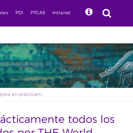
ntes
PDI
PTGAS
Intranet
La ULL mejora en prácticamente todos los indicadores analizados por THE World University Rankings 2025
rácticamente todos los