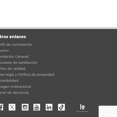
tros enlaces
rfil de contratante
lumni
undación General
cuesta de satisfacción
llos de calidad
iso legal y Política de privacidad
cesibilidad
agen institucional
anal de denuncia