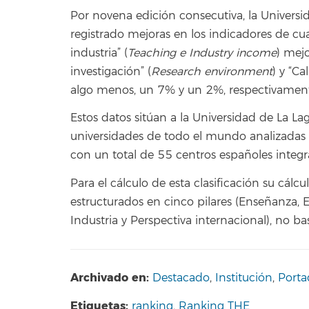
Por novena edición consecutiva, la Universid
registrado mejoras en los indicadores de cua
industria” (
Teaching e Industry income
) mej
investigación” (
Research environment
) y “Ca
algo menos, un 7% y un 2%, respectivamen
Estos datos sitúan a la Universidad de La 
universidades de todo el mundo analizadas 
con un total de 55 centros españoles integra
Para el cálculo de esta clasificación su cálc
estructurados en cinco pilares (Enseñanza, E
Industria y Perspectiva internacional), no b
Archivado en:
Destacado
,
Institución
,
Porta
Etiquetas:
ranking
,
Ranking THE