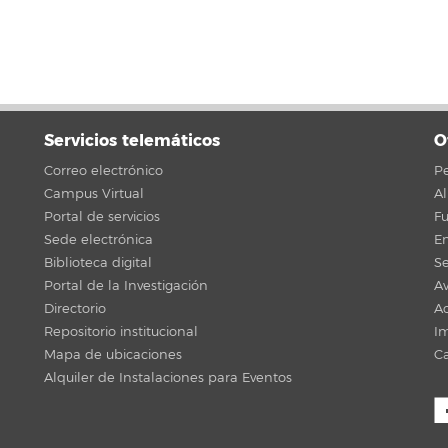
Servicios telemáticos
O
Correo electrónico
Pe
Campus Virtual
A
Portal de servicios
F
Sede electrónica
En
Biblioteca digital
Se
Portal de la Investigación
Av
Directorio
Ac
Repositorio institucional
Im
Mapa de ubicaciones
C
Alquiler de Instalaciones para Eventos