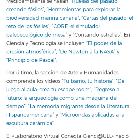
Medioambiente se hallan
“Huellas del pasado:
creando fósiles”
,
“Herramientas para explorar la
biodiversidad marina canaria”
,
“Cartas del pasado: el
reto de los fósiles”
,
“CORE: el simulador
paleoecológico de mesa”
y “Contando estrellas”. En
Ciencia y Tecnología se incluyen
“El poder de la
presión atmosférica”
,
“De Newton a la NASA”
y
“Principio de Pascal”
.
Por último, la sección de Arte y Humanidades
comprende los vídeos
“Tu barrio, tu historia”
,
“Del
juego al aula: crea tu escape room”
,
“Regreso al
futuro: la arqueología como una máquina del
tiempo”
,
“La memoria migrante desde la Literatura
Hispanoamericana”
y
“Microondas aplicadas a la
escultura cerámica”
.
El «Laboratorio Virtual Conecta Cienci@ULL» nació