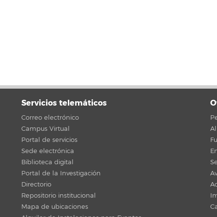
Servicios telemáticos
O
Correo electrónico
Pe
Campus Virtual
A
Portal de servicios
F
Sede electrónica
En
Biblioteca digital
Se
Portal de la Investigación
Av
Directorio
Ac
Repositorio institucional
Im
Mapa de ubicaciones
C