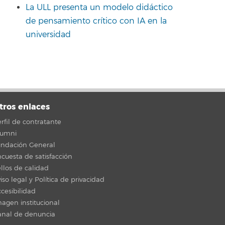
La ULL presenta un modelo didáctico
de pensamiento crítico con IA en la
universidad
tros enlaces
rfil de contratante
lumni
undación General
cuesta de satisfacción
llos de calidad
iso legal y Política de privacidad
cesibilidad
agen institucional
anal de denuncia