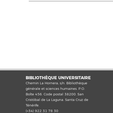
BIBLIOTHÈQUE UNIVERSITAIRE
Chemin La Hornera, s/n. Bibliothèque
générale et sciences humaines. P.O.
Boîte 456. Code postal 38200. San
Cristóbal de La Laguna. Santa Cruz de
Ténérife.
(+34) 922 31 78 30