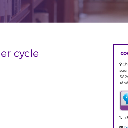
er cycle
CO
Che
scie
3820
Ténér
(+
bu