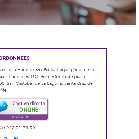
ORDONNÉES
min La Hornera, s/n. Bibliothèque générale et
nces humaines. P.O. Boîte 456. Code postal
0. San Cristóbal de La Laguna. Santa Cruz de
ife.
34) 922 31 78 30
ll@ull.es