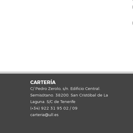
CARTERÍA
C/ Pedro Zerolo, s/n. Edificio Central.
Semisótano. 38200. San Cristóbal de La
Laguna. S/C de Tenerife
(+34) 922 31 95 02 / 09
carteria@ull.es