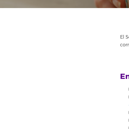
El S
cor
En