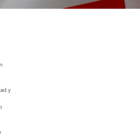
en
dad y
o
e