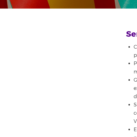
Se
C
p
P
m
G
e
d
S
c
V
E