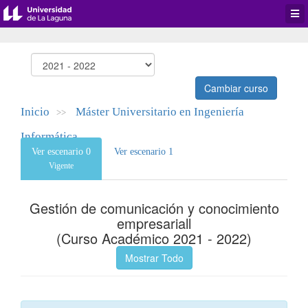
Desp
men
de
aplic
Cambiar curso
Inicio
Máster Universitario en Ingeniería
>>
Informática
Ver escenario 0
Ver escenario 1
Vigente
Gestión de comunicación y conocimiento
empresariall
(Curso Académico 2021 - 2022)
Mostrar Todo