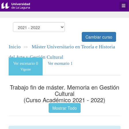
Desp
men
de
aplic
Cambiar curso
Inicio
Máster Universitario en Teoría e Historia
>>
del Arte y Gestión Cultural
Ver escenario 0
Ver escenario 1
Vigente
Trabajo fin de máster. Memoria en Gestión
Cultural
(Curso Académico 2021 - 2022)
Mostrar Todo