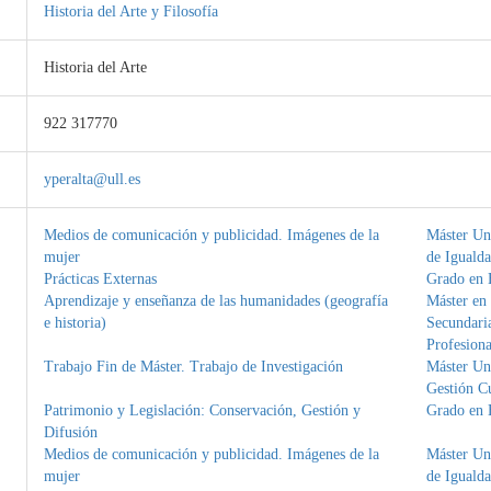
Historia del Arte y Filosofía
Historia del Arte
922 317770
yperalta@ull.es
Medios de comunicación y publicidad. Imágenes de la
Máster Uni
mujer
de Iguald
Prácticas Externas
Grado en H
Aprendizaje y enseñanza de las humanidades (geografía
Máster en
e historia)
Secundaria
Profesiona
Trabajo Fin de Máster. Trabajo de Investigación
Máster Uni
Gestión Cu
Patrimonio y Legislación: Conservación, Gestión y
Grado en H
Difusión
Medios de comunicación y publicidad. Imágenes de la
Máster Uni
mujer
de Iguald