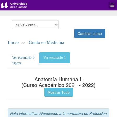
Desp
men
de
aplic
Cambiar curso
Inicio
Grado en Medicina
>>
Ver escenario 0
Ver escenario 1
Vigente
Anatomía Humana II
(Curso Académico 2021 - 2022)
Mostrar Todo
Nota informativa: Atendiendo a la normativa de Protección