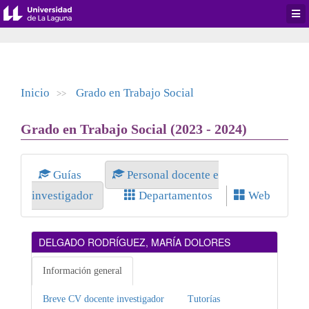
Desp
men
de
aplic
Inicio
Grado en Trabajo Social
>>
Grado en Trabajo Social (2023 - 2024)
Guías
Personal docente e
investigador
Departamentos
Web
DELGADO RODRÍGUEZ, MARÍA DOLORES
Información general
Breve CV docente investigador
Tutorías