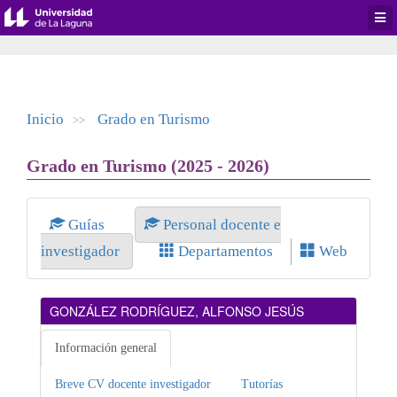
Desp
men
de
aplic
Inicio
Grado en Turismo
>>
Grado en Turismo (2025 - 2026)
Guías
Personal docente e
investigador
Departamentos
Web
GONZÁLEZ RODRÍGUEZ, ALFONSO JESÚS
Información general
Breve CV docente investigador
Tutorías